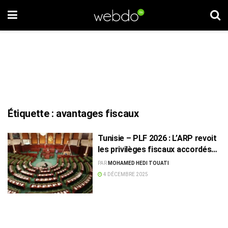
Étiquette :
avantages fiscaux
Tunisie – PLF 2026 : L’ARP revoit
les privilèges fiscaux accordés
aux Tunisiens à l’étranger
PAR
MOHAMED HEDI TOUATI
4 DÉCEMBRE 2025