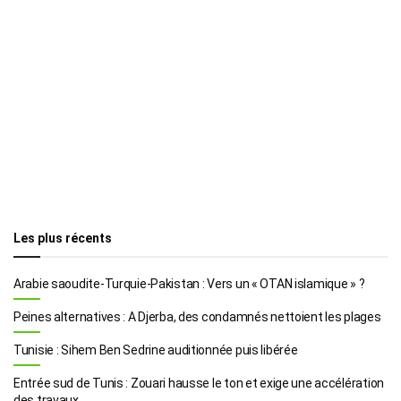
Les plus récents
Arabie saoudite-Turquie-Pakistan : Vers un « OTAN islamique » ?
Peines alternatives : A Djerba, des condamnés nettoient les plages
Tunisie : Sihem Ben Sedrine auditionnée puis libérée
Entrée sud de Tunis : Zouari hausse le ton et exige une accélération
des travaux