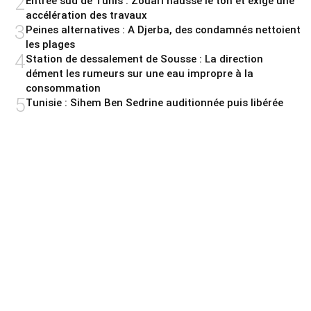
2
Entrée sud de Tunis : Zouari hausse le ton et exige une
accélération des travaux
3
Peines alternatives : A Djerba, des condamnés nettoient
les plages
4
Station de dessalement de Sousse : La direction
dément les rumeurs sur une eau impropre à la
consommation
5
Tunisie : Sihem Ben Sedrine auditionnée puis libérée