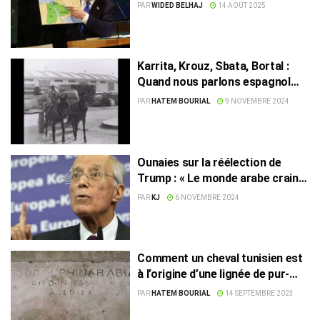
en communiqué !
PAR
WIDED BELHAJ
14 AOÛT 2025
Karrita, Krouz, Sbata, Bortal :
Quand nous parlons espagnol
sans le savoir !
PAR
HATEM BOURIAL
9 NOVEMBRE 2024
Ounaies sur la réélection de
Trump : « Le monde arabe craint
une tempête »
PAR
KJ
6 NOVEMBRE 2024
Comment un cheval tunisien est
à l’origine d’une lignée de pur-
sang anglais !
PAR
HATEM BOURIAL
14 SEPTEMBRE 2023