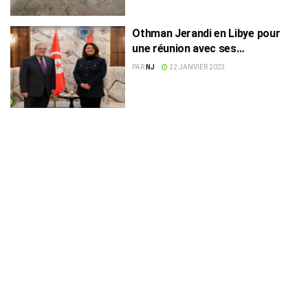
Othman Jerandi en Libye pour
une réunion avec ses
homologues arabes
PAR
NJ
22 JANVIER 2023