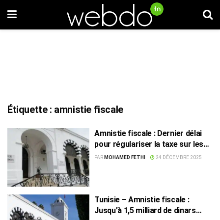
Étiquette :
amnistie fiscale
Amnistie fiscale : Dernier délai
pour régulariser la taxe sur les
immeubles bâtis
PAR
MOHAMED FETHI
24 DÉCEMBRE 2025
Tunisie – Amnistie fiscale :
Jusqu’à 1,5 milliard de dinars