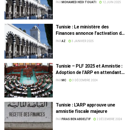
pour renflouer les caisses de
PAR
MOHAMED HEDI TOUATI
12 JUIN 2025
l’État
Tunisie : Le ministère des
Finances annonce l’activation de
l’amnistie fiscale
PAR
AZ
3 JANVIER 2025
Tunisie – PLF 2025 et Amnistie :
Adoption de l’ARP en attendant
l’approbation du CNRD
PAR
MC
3 DÉCEMBRE 2024
Tunisie : L’ARP approuve une
amnistie fiscale majeure
PAR
FIRAS BEN ABDELTIF
2 DÉCEMBRE 2024