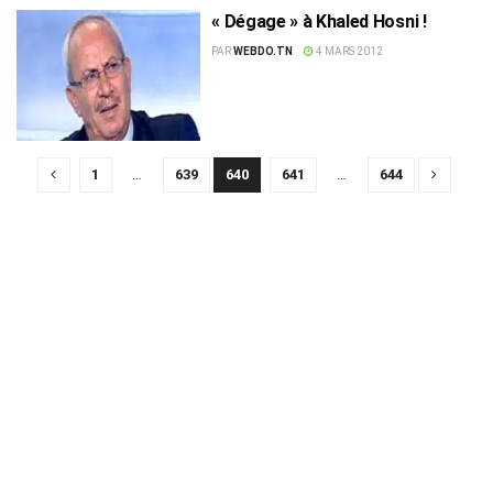
« Dégage » à Khaled Hosni !
PAR
WEBDO.TN
4 MARS 2012
1
…
639
640
641
…
644