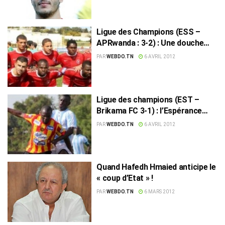
Ligue des Champions (ESS –
APRwanda : 3-2) : Une douche
écossaise évitée de justesse !
PAR
WEBDO.TN
6 AVRIL 2012
Ligue des champions (EST –
Brikama FC 3-1) : l’Espérance
sans forcer
PAR
WEBDO.TN
6 AVRIL 2012
Quand Hafedh Hmaied anticipe le
« coup d’Etat » !
PAR
WEBDO.TN
6 MARS 2012