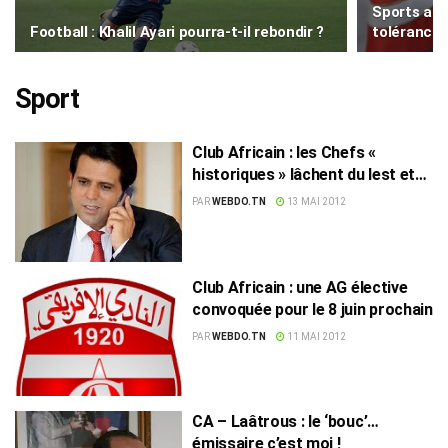
Sports ann
Football : Khalil Ayari pourra-t-il rebondir ?
tolérance 
Sport
Club Africain : les Chefs «
historiques » lâchent du lest et
ouvrent la voie à Slim Riahi !
PAR
WEBDO.TN
13 MAI 2012
Club Africain : une AG élective
convoquée pour le 8 juin prochain
PAR
WEBDO.TN
11 MAI 2012
CA – Laâtrous : le ‘bouc’…
émissaire c’est moi !