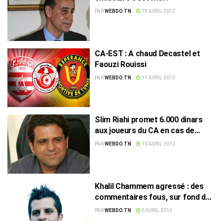
PAR
WEBDO.TN
19 AVRIL 2012
CA-EST : A chaud Decastel et
Faouzi Rouissi
PAR
WEBDO.TN
11 AVRIL 2012
Slim Riahi promet 6.000 dinars
aux joueurs du CA en cas de
victoire au derby…«Tawa»!
PAR
WEBDO.TN
10 AVRIL 2012
Khalil Chammem agressé : des
commentaires fous, sur fond de
rumeurs fantaisistes !
PAR
WEBDO.TN
6 AVRIL 2012