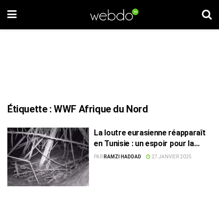
Étiquette :
WWF Afrique du Nord
La loutre eurasienne réapparaît
en Tunisie : un espoir pour la
biodiversité
PAR
RAMZI HADDAD
27 JANVIER 2025