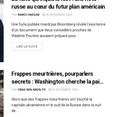
russe au cœur du futur plan américain
PAR
RAMZI HADDAD
26 NOVEMBRE 2025
Une fuite publiée mardi par Bloomberg révèle l’existence
d’un document que deux conseillers proches de
Vladimir Poutine auraient préparé pour ...
LIRE LA SUITE
Frappes meurtrières, pourparlers
secrets : Washington cherche la paix
en Ukraine
PAR
FIRAS BEN ABDELTIF
25 NOVEMBRE 2025
Alors que des frappes meurtrières ont touché la
capitale ukrainienne et le sud de la Russie dans la nuit
de ...