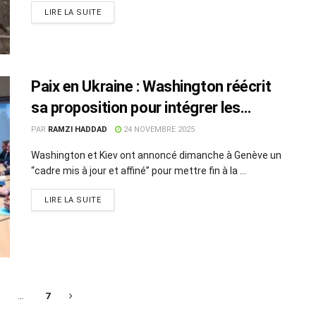
LIRE LA SUITE
Paix en Ukraine : Washington réécrit
sa proposition pour intégrer les
exigences de Kiev
PAR
RAMZI HADDAD
24 NOVEMBRE 2025
Washington et Kiev ont annoncé dimanche à Genève un
“cadre mis à jour et affiné” pour mettre fin à la ...
LIRE LA SUITE
…
7