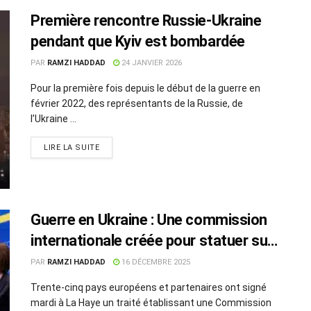
Première rencontre Russie-Ukraine
pendant que Kyiv est bombardée
PAR
RAMZI HADDAD
24 JANVIER 2026
Pour la première fois depuis le début de la guerre en
février 2022, des représentants de la Russie, de
l’Ukraine ...
LIRE LA SUITE
Guerre en Ukraine : Une commission
internationale créée pour statuer sur
les réparations
PAR
RAMZI HADDAD
16 DÉCEMBRE 2025
Trente-cinq pays européens et partenaires ont signé
mardi à La Haye un traité établissant une Commission