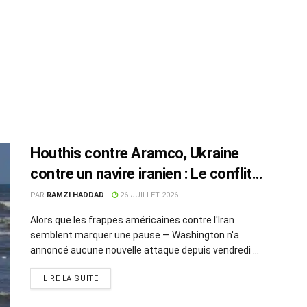
Houthis contre Aramco, Ukraine
contre un navire iranien : Le conflit
s’étend sur deux fronts maritimes
PAR
RAMZI HADDAD
26 JUILLET 2026
Alors que les frappes américaines contre l'Iran
semblent marquer une pause — Washington n'a
annoncé aucune nouvelle attaque depuis vendredi ...
LIRE LA SUITE