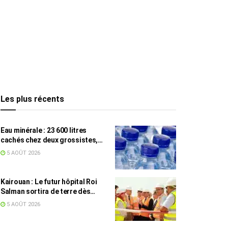
Les plus récents
Eau minérale : 23 600 litres
cachés chez deux grossistes,
les tensions persistent
5 AOÛT 2026
Kairouan : Le futur hôpital Roi
Salman sortira de terre dès
septembre
5 AOÛT 2026