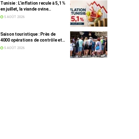
Tunisie : L’inflation recule à 5,1 %
en juillet, la viande ovine
toujours en tête des hausses
5 AOÛT 2026
(+16,7 %)
Saison touristique : Près de
4000 opérations de contrôle et
6,75 millions de dinars pour
5 AOÛT 2026
renforcer les municipalités
touristiques