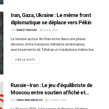
Iran, Gaza, Ukraine : Le même front
diplomatique se déplace vers Pékin
PAR
RAMZI HADDAD
20 MAI 2026
La tension autour de l’Iran entre dans une phase
décisive, entre menaces militaires américaines,
avertissements de Téhéran et médiations indirectes. ...
LIRE LA SUITE
Russie–Iran : Le jeu d’équilibriste de
Moscou entre soutien affiché et
calcul stratégique
PAR
FIRAS BEN ABDELTIF
21 MARS 2026
Le 21 mars 2026, à l’occasion de Nowruz, Vladimir