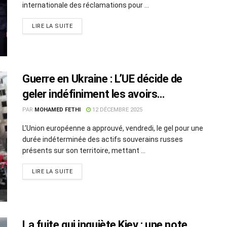
internationale des réclamations pour ...
LIRE LA SUITE
Guerre en Ukraine : L’UE décide de
geler indéfiniment les avoirs
souverains russes
PAR
MOHAMED FETHI
12 DÉCEMBRE 2025
L’Union européenne a approuvé, vendredi, le gel pour une
durée indéterminée des actifs souverains russes
présents sur son territoire, mettant ...
LIRE LA SUITE
La fuite qui inquiète Kiev : une note