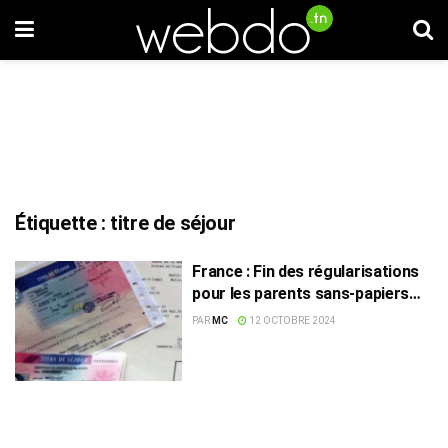
Étiquette :
titre de séjour
France : Fin des régularisations
pour les parents sans-papiers
d’enfants scolarisés
PAR
MC
12 OCTOBRE 2024