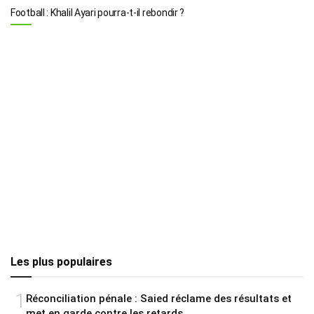
Football : Khalil Ayari pourra-t-il rebondir ?
Les plus populaires
1
Réconciliation pénale : Saied réclame des résultats et
met en garde contre les retards