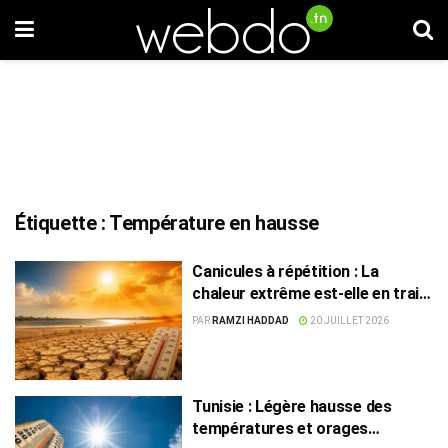
Étiquette :
Température en hausse
Canicules à répétition : La
chaleur extrême est-elle en train
de devenir la nouvelle norme ?
PAR
RAMZI HADDAD
20 JUILLET 2026
Tunisie : Légère hausse des
températures et orages