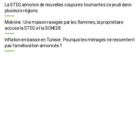
La STEG annonce de nouvelles coupures tournantes ce jeudi dans
plusieurs régions
Moknine : Une maison ravagée par les flammes, la propriétaire
accuse la STEG et la SONEDE
Inflation en baisse en Tunisie : Pourquoi les ménages ne ressentent
pas l’amélioration annoncée ?