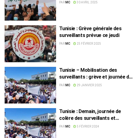
l’agression d’un collègue à
PAR
MC
30 AVRIL 2025
Sousse
Tunisie : Grève générale des
surveillants prévue ce jeudi
PAR
MC
25 FÉVRIER 2025
Tunisie – Mobilisation des
surveillants : grève et journée de
protestation en février
PAR
MC
29 JANVIER 2025
Tunisie : Demain, journée de
colère des surveillants et
surveillants généraux
PAR
MC
5 FÉVRIER 2024