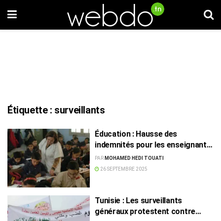
Étiquette :
surveillants
Éducation : Hausse des
indemnités pour les enseignants
et cadres, avec effets
PAR
MOHAMED HEDI TOUATI
rétroactifs
26 SEPTEMBRE 2025
Tunisie : Les surveillants
généraux protestent contre