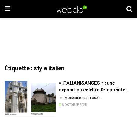
Étiquette :
style italien
« ITALIANISANCES » : une
exposition célèbre l’empreinte
italienne dans l’architecture
PAR
MOHAMED HEDI TOUATI
tunisienne
8 OCTOBRE 2025