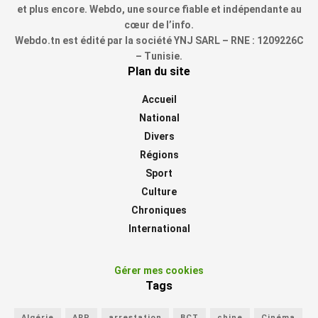
et plus encore. Webdo, une source fiable et indépendante au
cœur de l’info.
Webdo.tn est édité par la société YNJ SARL – RNE : 1209226C
– Tunisie.
Plan du site
Accueil
National
Divers
Régions
Sport
Culture
Chroniques
International
Gérer mes cookies
Tags
Algérie
ARP
arrestation
BCT
chine
Cinéma