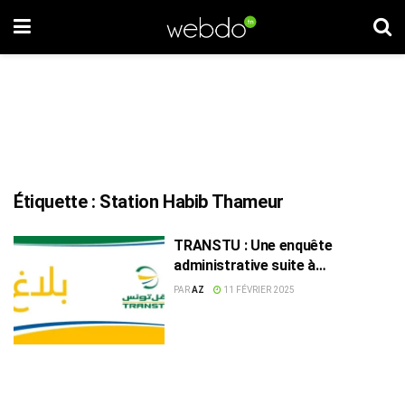
Étiquette :
Station Habib Thameur
TRANSTU : Une enquête
administrative suite à
l’agression d’un citoyen
PAR
AZ
11 FÉVRIER 2025