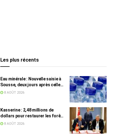
Les plus récents
Eau minérale : Nouvelle saisie à
Sousse, deux jours après celle
des grossistes
8 AOÛT 2026
Kasserine : 2,48 millions de
dollars pour restaurer les forêts
de pin d’Alep
8 AOÛT 2026