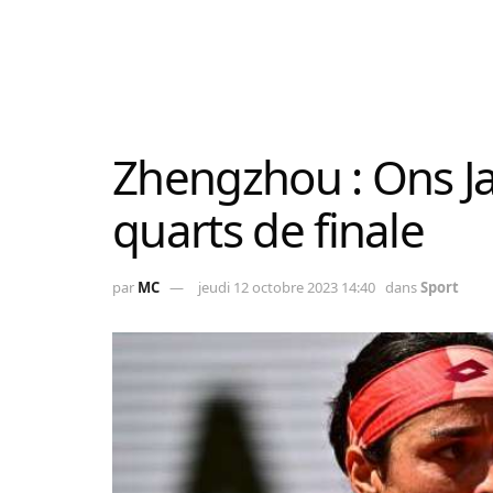
Zhengzhou : Ons Ja
quarts de finale
par
MC
jeudi 12 octobre 2023 14:40
dans
Sport