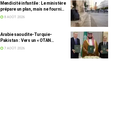
Mendicité infantile : Le ministère
prépare un plan, mais ne fournit
toujours aucun chiffre
8 AOÛT 2026
Arabie saoudite-Turquie-
Pakistan : Vers un « OTAN
islamique » ?
7 AOÛT 2026