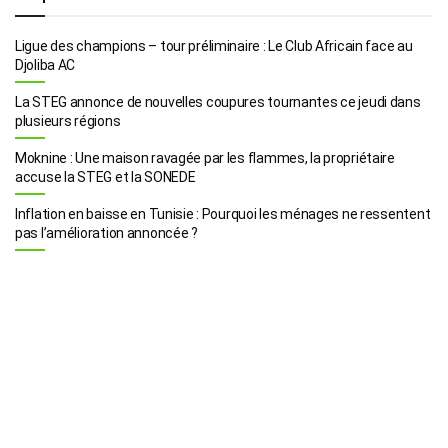
Ligue des champions – tour préliminaire : Le Club Africain face au
Djoliba AC
La STEG annonce de nouvelles coupures tournantes ce jeudi dans
plusieurs régions
Moknine : Une maison ravagée par les flammes, la propriétaire
accuse la STEG et la SONEDE
Inflation en baisse en Tunisie : Pourquoi les ménages ne ressentent
pas l’amélioration annoncée ?