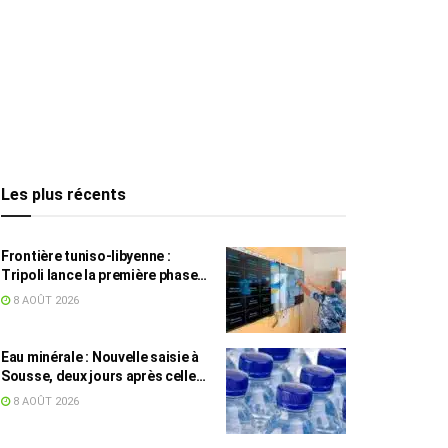
Les plus récents
Frontière tuniso-libyenne :
Tripoli lance la première phase
d’un système de surveillance sur
8 AOÛT 2026
200 km
Eau minérale : Nouvelle saisie à
Sousse, deux jours après celle
des grossistes
8 AOÛT 2026