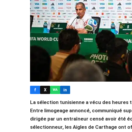
f
X
in
WA
La sélection tunisienne a vécu des heures 
Entre limogeage annoncé, communiqué supp
dirigée par un entraîneur censé avoir été é
sélectionneur, les Aigles de Carthage ont o