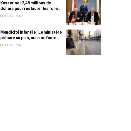
Kasserine : 2,48 millions de
dollars pour restaurer les forêts
de pin d’Alep
8 AOÛT 2026
Mendicité infantile : Le ministère
prépare un plan, mais ne fournit
toujours aucun chiffre
8 AOÛT 2026