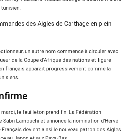
 tunisien.
mmandes des Aigles de Carthage en plein
lectionneur, un autre nom commence à circuler avec
queur de la Coupe d’Afrique des nations et figure
cien français apparaît progressivement comme la
unisiens.
onfirme
 mardi, le feuilleton prend fin. La Fédération
de Sabri Lamouchi et annonce la nomination d’Hervé
 Français devient ainsi le nouveau patron des Aigles
ace au Japon et aux Pays-Bas.