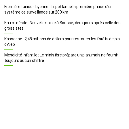
Frontière tuniso-libyenne : Tripoli lance la première phase d’un
système de surveillance sur 200 km
Eau minérale : Nouvelle saisie à Sousse, deux jours après celle des
grossistes
Kasserine : 2,48 millions de dollars pour restaurer les forêts de pin
d’Alep
Mendicité infantile : Le ministère prépare un plan, mais ne fournit
toujours aucun chiffre