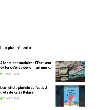
Les plus récents
Allocations sociales : L’Etat veut
éviter qu’elles deviennent une «
aide au chômage »
7 AOÛT 2026
Les reflets pluriels du festival
d’été de Kalaa Kebira
7 AOÛT 2026