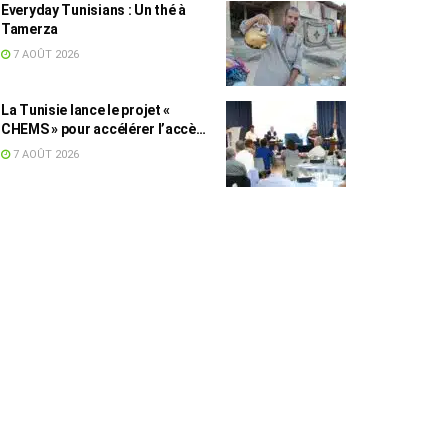
Everyday Tunisians : Un thé à
Tamerza
7 AOÛT 2026
La Tunisie lance le projet «
CHEMS » pour accélérer l’accès
des PME à l’énergie solaire
7 AOÛT 2026