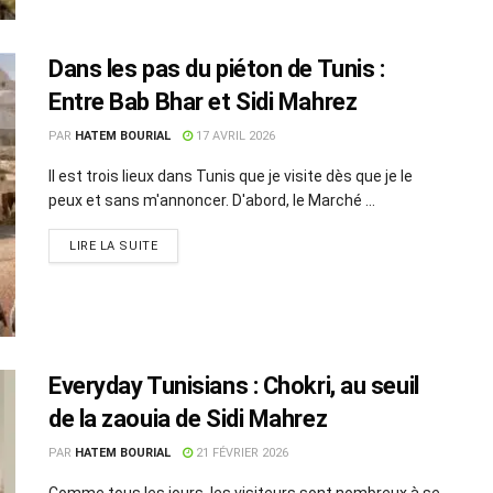
Dans les pas du piéton de Tunis :
Entre Bab Bhar et Sidi Mahrez
PAR
HATEM BOURIAL
17 AVRIL 2026
Il est trois lieux dans Tunis que je visite dès que je le
peux et sans m'annoncer. D'abord, le Marché ...
LIRE LA SUITE
Everyday Tunisians : Chokri, au seuil
de la zaouia de Sidi Mahrez
PAR
HATEM BOURIAL
21 FÉVRIER 2026
Comme tous les jours, les visiteurs sont nombreux à se