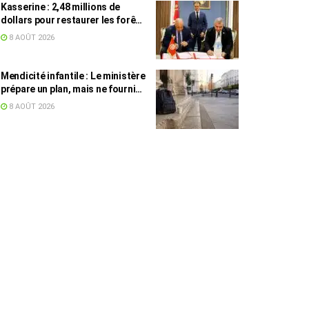
Kasserine : 2,48 millions de
dollars pour restaurer les forêts
de pin d’Alep
8 AOÛT 2026
Mendicité infantile : Le ministère
prépare un plan, mais ne fournit
toujours aucun chiffre
8 AOÛT 2026