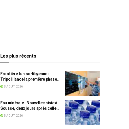
Les plus récents
Frontière tuniso-libyenne :
Tripoli lance la première phase
d’un système de surveillance sur
8 AOÛT 2026
200 km
Eau minérale : Nouvelle saisie à
Sousse, deux jours après celle
des grossistes
8 AOÛT 2026