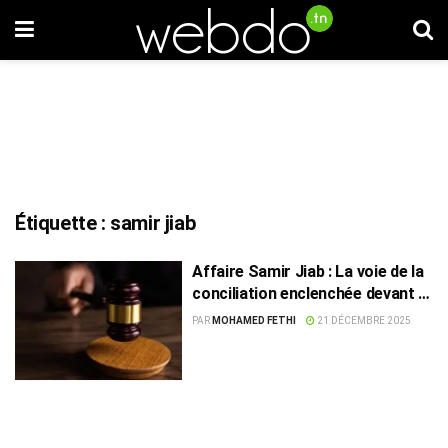
Étiquette :
samir jiab
Affaire Samir Jiab : La voie de la
conciliation enclenchée devant la
justice
PAR
MOHAMED FETHI
21 DÉCEMBRE 2025