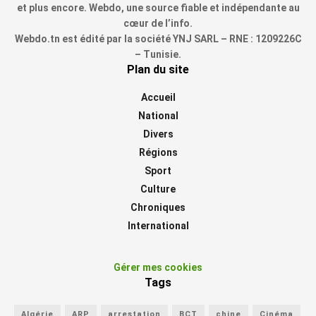
et plus encore. Webdo, une source fiable et indépendante au
cœur de l’info.
Webdo.tn est édité par la société YNJ SARL – RNE : 1209226C
– Tunisie.
Plan du site
Accueil
National
Divers
Régions
Sport
Culture
Chroniques
International
Gérer mes cookies
Tags
Algérie
ARP
arrestation
BCT
chine
Cinéma