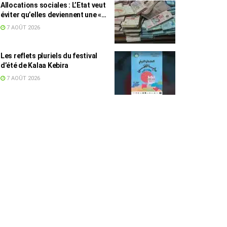
Allocations sociales : L’Etat veut
éviter qu’elles deviennent une «
aide au chômage »
7 AOÛT 2026
Les reflets pluriels du festival
d’été de Kalaa Kebira
7 AOÛT 2026