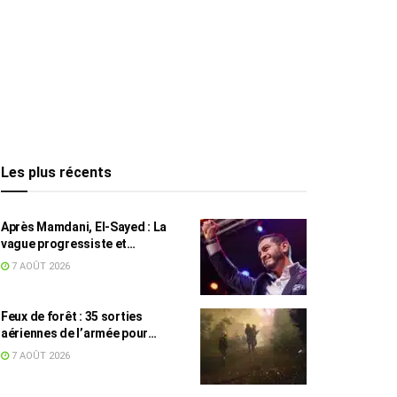
Les plus récents
Après Mamdani, El-Sayed : La
vague progressiste et
musulmane résiste à l’argent de
7 AOÛT 2026
l’AIPAC
Feux de forêt : 35 sorties
aériennes de l’armée pour
appuyer les secours
7 AOÛT 2026