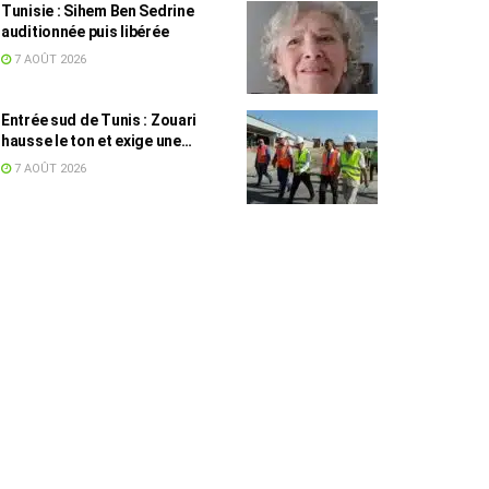
Tunisie : Sihem Ben Sedrine
auditionnée puis libérée
7 AOÛT 2026
Entrée sud de Tunis : Zouari
hausse le ton et exige une
accélération des travaux
7 AOÛT 2026