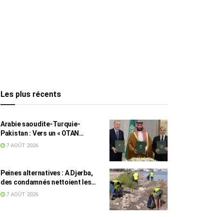
Les plus récents
Arabie saoudite-Turquie-
Pakistan : Vers un « OTAN
islamique » ?
7 AOÛT 2026
Peines alternatives : A Djerba,
des condamnés nettoient les
plages
7 AOÛT 2026