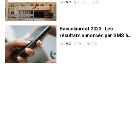
lundi
PAR
MC
1 JUILLET 2023
Baccalauréat 2023 : Les
résultats annoncés par SMS à
partir de demain
PAR
MC
19 JUIN 2023