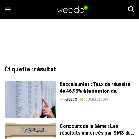
Étiquette :
résultat
Baccalauréat : Taux de réussite
de 46,95% à la session de
rattrapage
PAR
WEBDO
13 JUILLET 2023
Concours de la 6ème : Les
résultats annoncés par SMS dès