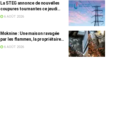
La STEG annonce de nouvelles
coupures tournantes ce jeudi
dans plusieurs régions
6 AOÛT 2026
Moknine : Une maison ravagée
par les flammes, la propriétaire
accuse la STEG et la SONEDE
6 AOÛT 2026