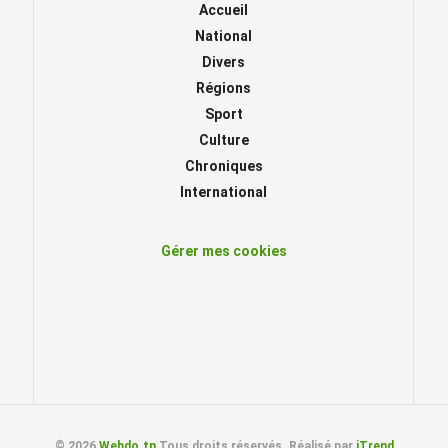
Accueil
National
Divers
Régions
Sport
Culture
Chroniques
International
Gérer mes cookies
© 2026
Webdo.tn
Tous droits réservés. Réalisé par
iTrend