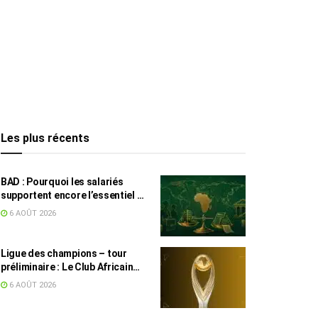
Les plus récents
BAD : Pourquoi les salariés
supportent encore l’essentiel de
l’effort fiscal en Tunisie
6 AOÛT 2026
Ligue des champions – tour
préliminaire : Le Club Africain
face au Djoliba AC
6 AOÛT 2026