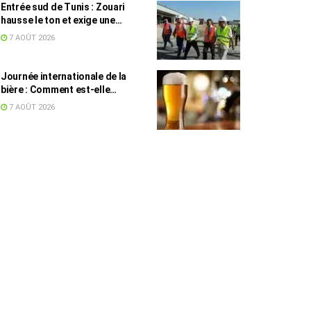
Entrée sud de Tunis : Zouari
hausse le ton et exige une
accélération des travaux
7 AOÛT 2026
Journée internationale de la
bière : Comment est-elle
devenue une culture en Tunisie ?
7 AOÛT 2026