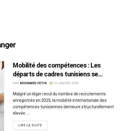
anger
Mobilité des compétences : Les
départs de cadres tunisiens se
maintiennent à un niveau élevé
PAR
MOHAMED FETHI
13 JANVIER 2026
Malgré un léger recul du nombre de recrutements
enregistrés en 2025, la mobilité internationale des
compétences tunisiennes demeure structurellement
élevée. ...
LIRE LA SUITE