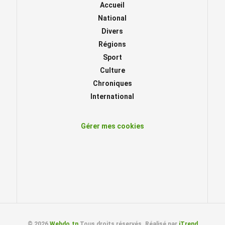
Accueil
National
Divers
Régions
Sport
Culture
Chroniques
International
Gérer mes cookies
© 2026
Webdo.tn
Tous droits réservés. Réalisé par
iTrend