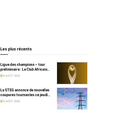
Les plus récents
Ligue des champions – tour
préliminaire : Le Club Africain
face au Djoliba AC
6 AOÛT 2026
La STEG annonce de nouvelles
coupures tournantes ce jeudi
dans plusieurs régions
6 AOÛT 2026