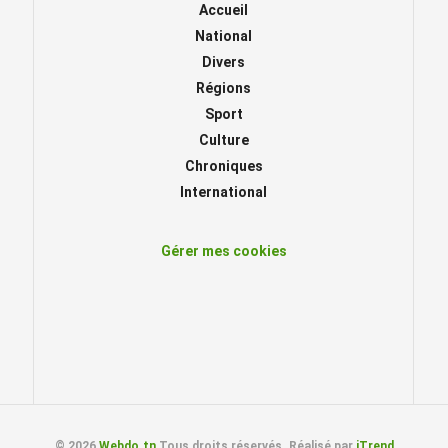
Accueil
National
Divers
Régions
Sport
Culture
Chroniques
International
Gérer mes cookies
© 2026
Webdo.tn
Tous droits réservés. Réalisé par
iTrend