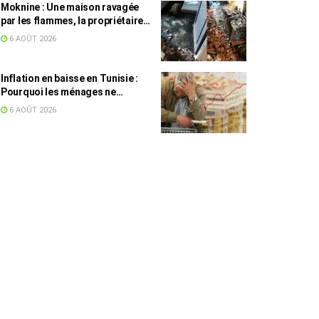
Moknine : Une maison ravagée
par les flammes, la propriétaire
accuse la STEG et la SONEDE
6 AOÛT 2026
Inflation en baisse en Tunisie :
Pourquoi les ménages ne
ressentent pas l’amélioration
6 AOÛT 2026
annoncée ?