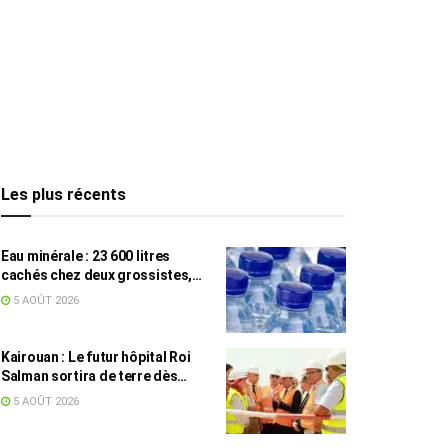
Les plus récents
Eau minérale : 23 600 litres
cachés chez deux grossistes,
les tensions persistent
5 AOÛT 2026
Kairouan : Le futur hôpital Roi
Salman sortira de terre dès
septembre
5 AOÛT 2026