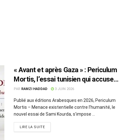
« Avant et après Gaza » : Periculum
Mortis, l’essai tunisien qui accuse
l’Occident de faillite morale
PAR
RAMZI HADDAD
3 JUIN 2026
Publié aux éditions Arabesques en 2026, Periculum
Mortis – Menace existentielle contre l’humanité, le
nouvel essai de Sami Kourda, s’impose ...
LIRE LA SUITE