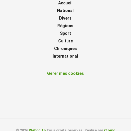
Accueil
National
Divers
Régions
Sport
Culture
Chroniques
International
Gérer mes cookies
© 2026
Webdo.tn
Tous droits réservés. Réalisé par
iTrend