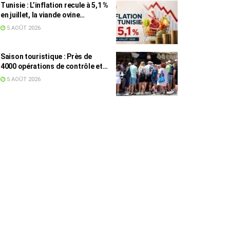
Tunisie : L’inflation recule à 5,1 %
en juillet, la viande ovine
toujours en tête des hausses
5 AOÛT 2026
(+16,7 %)
Saison touristique : Près de
4000 opérations de contrôle et
6,75 millions de dinars pour
5 AOÛT 2026
renforcer les municipalités
touristiques