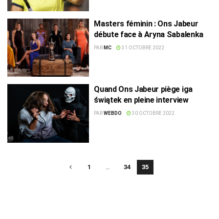
Masters féminin : Ons Jabeur
débute face à Aryna Sabalenka
PAR
MC
31 OCTOBRE 2022
Quand Ons Jabeur piège iga
świątek en pleine interview
PAR
WEBDO
30 OCTOBRE 2022
1
…
34
35