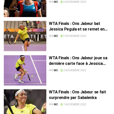
PAR
MC
4 NOVEMBRE 2022
WTA Finals : Ons Jabeur bat
Jessica Pegula et se remet en
selle
PAR
MC
3 NOVEMBRE 2022
WTA Finals : Ons Jabeur joue sa
dernière carte face à Jessica
Pegula
PAR
MC
2 NOVEMBRE 2022
WTA Finals : Ons Jabeur se fait
surprendre par Sabalenka
PAR
MC
1 NOVEMBRE 2022