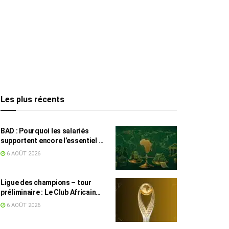
Les plus récents
BAD : Pourquoi les salariés
supportent encore l’essentiel de
l’effort fiscal en Tunisie
6 AOÛT 2026
Ligue des champions – tour
préliminaire : Le Club Africain
face au Djoliba AC
6 AOÛT 2026