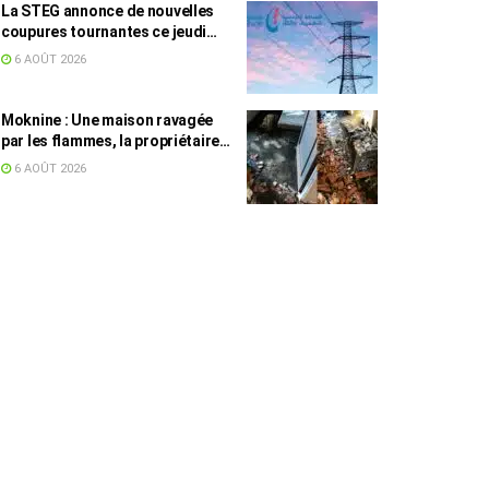
La STEG annonce de nouvelles
coupures tournantes ce jeudi
dans plusieurs régions
6 AOÛT 2026
Moknine : Une maison ravagée
par les flammes, la propriétaire
accuse la STEG et la SONEDE
6 AOÛT 2026