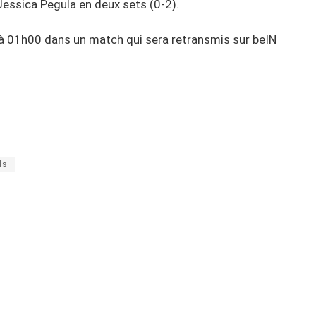
Jessica Pegula en deux sets (0-2).
 à 01h00 dans un match qui sera retransmis sur beIN
ls