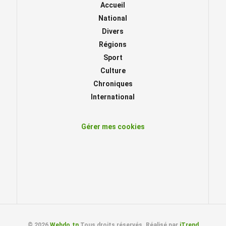
Accueil
National
Divers
Régions
Sport
Culture
Chroniques
International
Gérer mes cookies
© 2026
Webdo.tn
Tous droits réservés. Réalisé par
iTrend