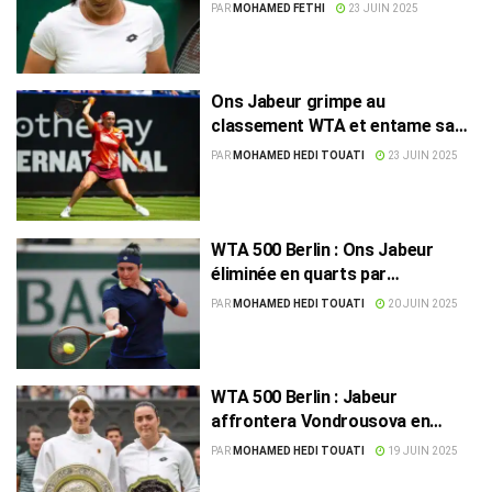
tour
PAR
MOHAMED FETHI
23 JUIN 2025
Ons Jabeur grimpe au
classement WTA et entame sa
campagne à Eastbourne
PAR
MOHAMED HEDI TOUATI
23 JUIN 2025
WTA 500 Berlin : Ons Jabeur
éliminée en quarts par
Vondrousova
PAR
MOHAMED HEDI TOUATI
20 JUIN 2025
WTA 500 Berlin : Jabeur
affrontera Vondrousova en
quarts
PAR
MOHAMED HEDI TOUATI
19 JUIN 2025