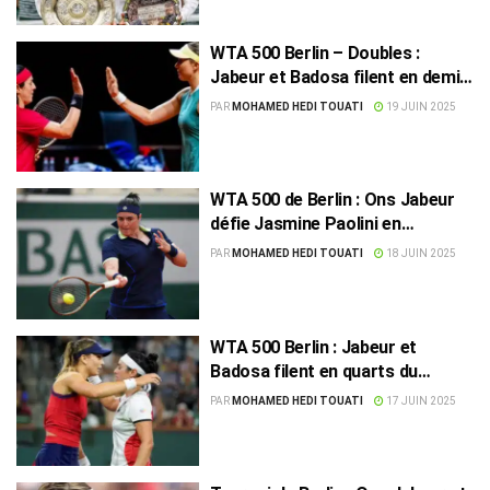
WTA 500 Berlin – Doubles :
Jabeur et Badosa filent en demi-
finales
PAR
MOHAMED HEDI TOUATI
19 JUIN 2025
WTA 500 de Berlin : Ons Jabeur
défie Jasmine Paolini en
huitièmes de finale
PAR
MOHAMED HEDI TOUATI
18 JUIN 2025
WTA 500 Berlin : Jabeur et
Badosa filent en quarts du
double
PAR
MOHAMED HEDI TOUATI
17 JUIN 2025