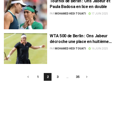
Tournoi de Berlin : Ons Jabeur et
Paula Badosa en lice en double
PAR
MOHAMED HEDI TOUATI
17 JUIN 2025
WTA 500 de Berlin : Ons Jabeur
décroche une place en huitièmes
de finale
PAR
MOHAMED HEDI TOUATI
16 JUIN 2025
1
2
3
…
35