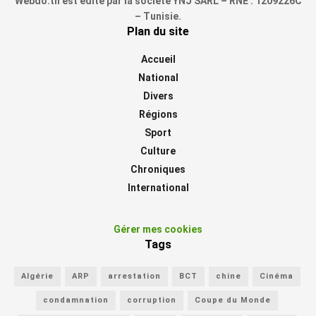
Webdo.tn est édité par la société YNJ SARL – RNE : 1209226C
– Tunisie.
Plan du site
Accueil
National
Divers
Régions
Sport
Culture
Chroniques
International
Gérer mes cookies
Tags
Algérie
ARP
arrestation
BCT
chine
Cinéma
condamnation
corruption
Coupe du Monde