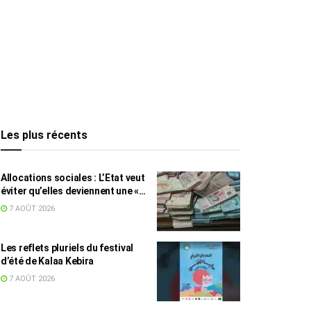
Les plus récents
Allocations sociales : L’Etat veut
éviter qu’elles deviennent une «
aide au chômage »
7 AOÛT 2026
Les reflets pluriels du festival
d’été de Kalaa Kebira
7 AOÛT 2026