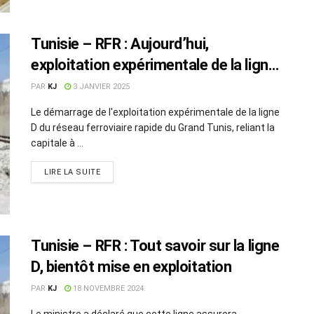
Tunisie – RFR : Aujourd’hui,
exploitation expérimentale de la ligne
« D »
PAR
KJ
3 JANVIER 2025
Le démarrage de l'exploitation expérimentale de la ligne
D du réseau ferroviaire rapide du Grand Tunis, reliant la
capitale à ...
LIRE LA SUITE
Tunisie – RFR : Tout savoir sur la ligne
D, bientôt mise en exploitation
PAR
KJ
18 NOVEMBRE 2024
Le ministre a déclaré que cette ligne assurera