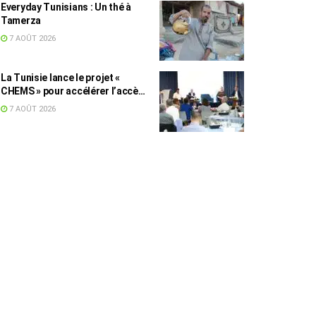
Everyday Tunisians : Un thé à
Tamerza
7 AOÛT 2026
La Tunisie lance le projet «
CHEMS » pour accélérer l’accès
des PME à l’énergie solaire
7 AOÛT 2026