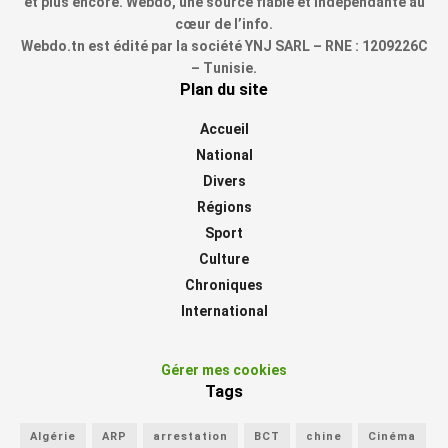
et plus encore. Webdo, une source fiable et indépendante au
cœur de l’info.
Webdo.tn est édité par la société YNJ SARL – RNE : 1209226C
– Tunisie.
Plan du site
Accueil
National
Divers
Régions
Sport
Culture
Chroniques
International
Gérer mes cookies
Tags
Algérie
ARP
arrestation
BCT
chine
Cinéma