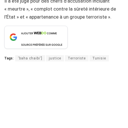
Il a été jugé pour des chefs d’accusation incluant
« meurtre », « complot contre la sûreté intérieure de
l’État » et « appartenance à un groupe terroriste ».
WEB
DO
AJOUTER
COMME
SOURCE PRÉFÉRÉE SUR GOOGLE
Tags:
'baha chaibi']
justice
Terroriste
Tunisie