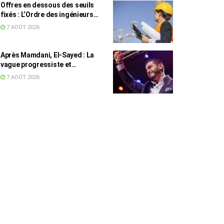
Offres en dessous des seuils
fixés : L’Ordre des ingénieurs
hausse le ton
7 AOÛT 2026
Après Mamdani, El-Sayed : La
vague progressiste et
musulmane résiste à l’argent de
7 AOÛT 2026
l’AIPAC