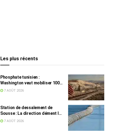
Les plus récents
Phosphate tunisien :
Washington veut mobiliser 100
millions de dollars, avec la Chine
7 AOÛT 2026
en toile de fond
Station de dessalement de
Sousse : La direction dément les
rumeurs sur une eau impropre à
7 AOÛT 2026
la consommation