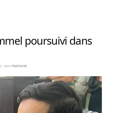
ammel poursuivi dans
42
dans
National