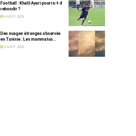
Football : Khalil Ayari pourra-t-il
rebondir ?
6 AOÛT 2026
Des nuages étranges observés
en Tunisie : Les mammatus
expliqués par un spécialiste
6 AOÛT 2026