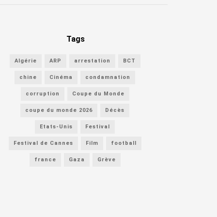
Tags
Algérie
ARP
arrestation
BCT
chine
Cinéma
condamnation
corruption
Coupe du Monde
coupe du monde 2026
Décès
Etats-Unis
Festival
Festival de Cannes
Film
football
france
Gaza
Grève