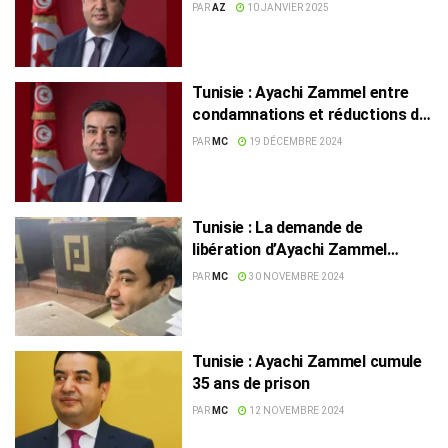
PAR
AZ
10 JANVIER 2025
Tunisie : Ayachi Zammel entre
condamnations et réductions de
peine
PAR
MC
19 DÉCEMBRE 2024
Tunisie : La demande de
libération d’Ayachi Zammel
rejetée
PAR
MC
30 NOVEMBRE 2024
Tunisie : Ayachi Zammel cumule
35 ans de prison
PAR
MC
12 NOVEMBRE 2024