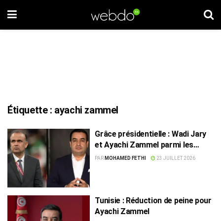
Étiquette :
ayachi zammel
Grâce présidentielle : Wadi Jary
et Ayachi Zammel parmi les
détenus libérés
PAR
MOHAMED FETHI
23 JUILLET 2026
Tunisie : Réduction de peine pour
Ayachi Zammel