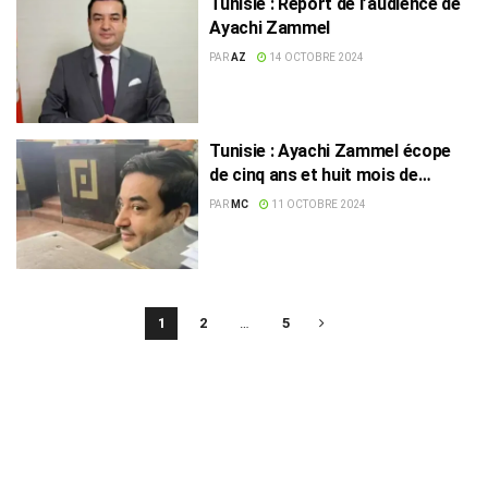
Tunisie : Report de l’audience de
Ayachi Zammel
PAR
AZ
14 OCTOBRE 2024
Tunisie : Ayachi Zammel écope
de cinq ans et huit mois de
prison
PAR
MC
11 OCTOBRE 2024
1
2
…
5