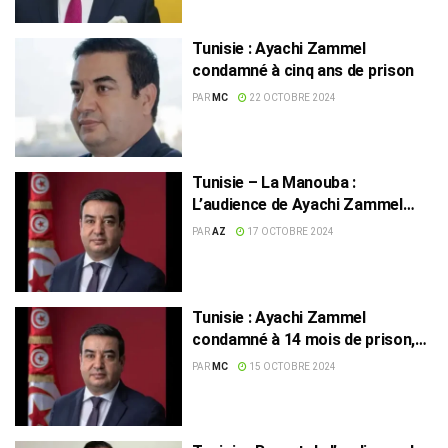
Tunisie : Ayachi Zammel
condamné à cinq ans de prison
PAR
MC
22 OCTOBRE 2024
Tunisie – La Manouba :
L’audience de Ayachi Zammel
reportée au 24 octobre
PAR
AZ
17 OCTOBRE 2024
Tunisie : Ayachi Zammel
condamné à 14 mois de prison,
Siwar Bergaoui écope de 28 mois
PAR
MC
15 OCTOBRE 2024