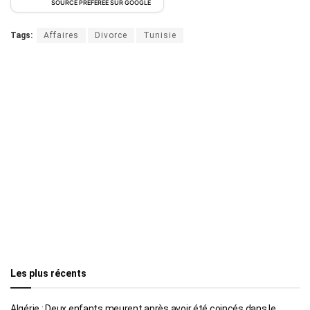
SOURCE PRÉFÉRÉE SUR GOOGLE
Tags:
Affaires
Divorce
Tunisie
Les plus récents
Algérie : Deux enfants meurent après avoir été coincés dans le