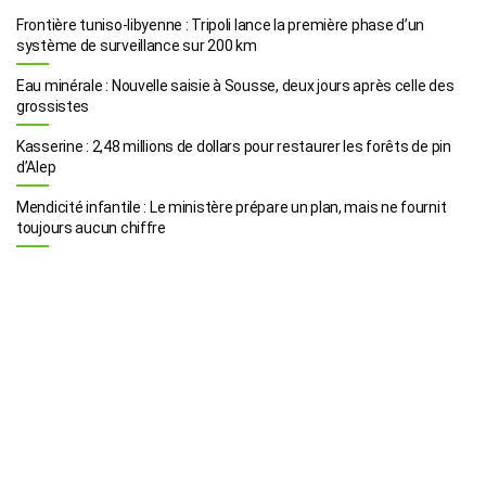
Frontière tuniso-libyenne : Tripoli lance la première phase d’un
système de surveillance sur 200 km
Eau minérale : Nouvelle saisie à Sousse, deux jours après celle des
grossistes
Kasserine : 2,48 millions de dollars pour restaurer les forêts de pin
d’Alep
Mendicité infantile : Le ministère prépare un plan, mais ne fournit
toujours aucun chiffre