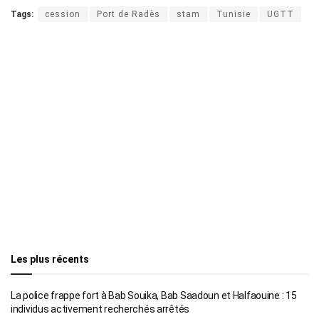
Tags:
cession
Port de Radès
stam
Tunisie
UGTT
Les plus récents
La police frappe fort à Bab Souika, Bab Saadoun et Halfaouine : 15
individus activement recherchés arrêtés