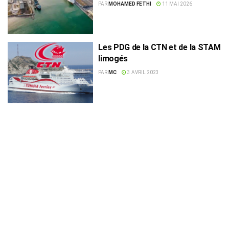
quai vrac solide
PAR
MOHAMED FETHI
11 MAI 2026
Les PDG de la CTN et de la STAM
limogés
PAR
MC
3 AVRIL 2023