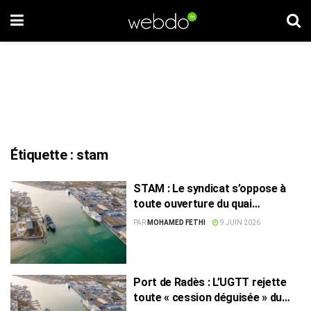
Étiquette :
stam
STAM : Le syndicat s’oppose à
toute ouverture du quai
industriel de Radès au privé
PAR
MOHAMED FETHI
9 JUIN 2026
Port de Radès : L’UGTT rejette
toute « cession déguisée » du