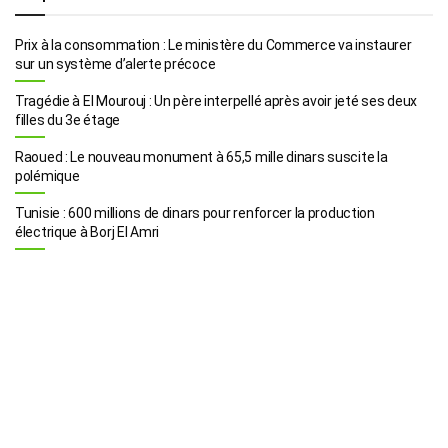
Prix à la consommation : Le ministère du Commerce va instaurer
sur un système d’alerte précoce
Tragédie à El Mourouj : Un père interpellé après avoir jeté ses deux
filles du 3e étage
Raoued : Le nouveau monument à 65,5 mille dinars suscite la
polémique
Tunisie : 600 millions de dinars pour renforcer la production
électrique à Borj El Amri