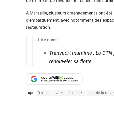
d’attente et de favoriser le respect des horai
À Marseille, plusieurs aménagements ont été r
d’embarquement, avec notamment des espaces 
restauration.
Lire aussi :
Transport maritime : La CTN
renouveler sa flotte
WEB
DO
AJOUTER
COMME
SOURCE PRÉFÉRÉE SUR GOOGLE
Tags:
'retour'
CTN
été 2026
Port de la Goule