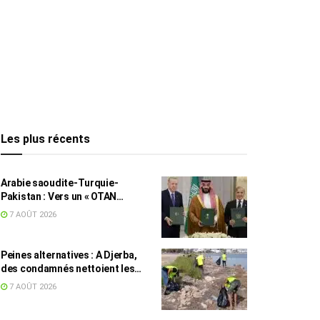
Les plus récents
Arabie saoudite-Turquie-
Pakistan : Vers un « OTAN
islamique » ?
7 AOÛT 2026
Peines alternatives : A Djerba,
des condamnés nettoient les
plages
7 AOÛT 2026