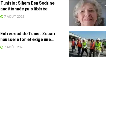
Tunisie : Sihem Ben Sedrine
auditionnée puis libérée
7 AOÛT 2026
Entrée sud de Tunis : Zouari
hausse le ton et exige une
accélération des travaux
7 AOÛT 2026