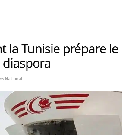
 la Tunisie prépare le
a diaspora
ns
National