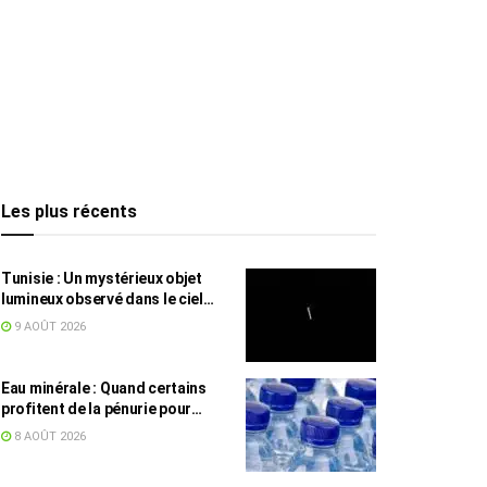
Les plus récents
Tunisie : Un mystérieux objet
lumineux observé dans le ciel
intrigue les internautes
9 AOÛT 2026
Eau minérale : Quand certains
profitent de la pénurie pour
augmenter les prix
8 AOÛT 2026