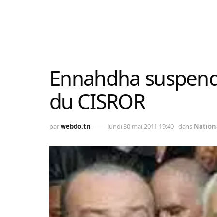
Ennahdha suspend s
du CISROR
par
webdo.tn
lundi 30 mai 2011 19:40
dans
Nation