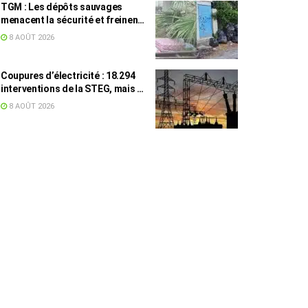
TGM : Les dépôts sauvages
menacent la sécurité et freinent
les travaux
8 AOÛT 2026
Coupures d’électricité : 18.294
interventions de la STEG, mais la
colère ne retombe pas
8 AOÛT 2026