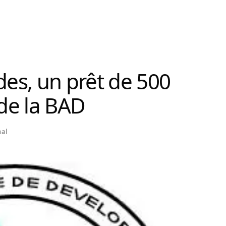
des, un prêt de 500
 de la BAD
nal