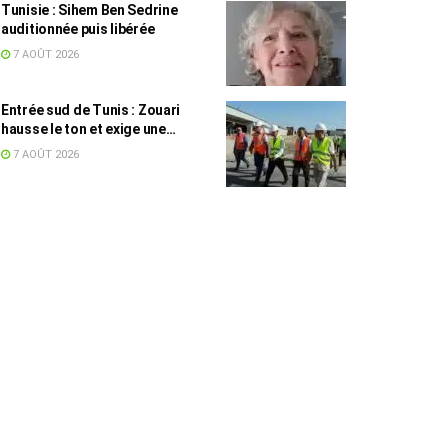
Tunisie : Sihem Ben Sedrine
auditionnée puis libérée
7 AOÛT 2026
Entrée sud de Tunis : Zouari
hausse le ton et exige une
accélération des travaux
7 AOÛT 2026