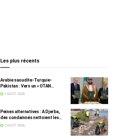
Les plus récents
Arabie saoudite-Turquie-
Pakistan : Vers un « OTAN
islamique » ?
7 AOÛT 2026
Peines alternatives : A Djerba,
des condamnés nettoient les
plages
7 AOÛT 2026