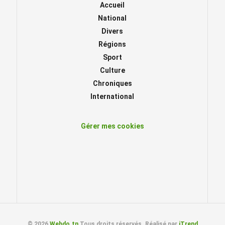
Accueil
National
Divers
Régions
Sport
Culture
Chroniques
International
Gérer mes cookies
© 2026
Webdo.tn
Tous droits réservés. Réalisé par
iTrend