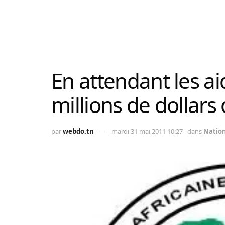
En attendant les ai
millions de dollars
par
webdo.tn
mardi 31 mai 2011 10:27
dans
Natio