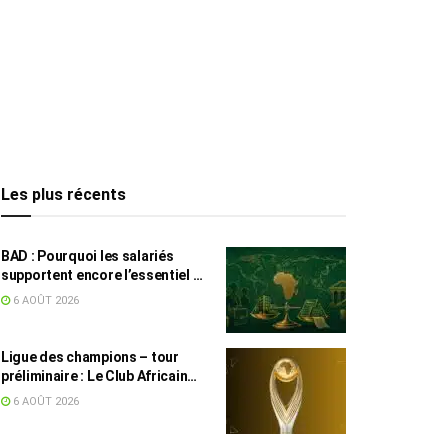
Les plus récents
BAD : Pourquoi les salariés
supportent encore l’essentiel de
l’effort fiscal en Tunisie
6 AOÛT 2026
Ligue des champions – tour
préliminaire : Le Club Africain
face au Djoliba AC
6 AOÛT 2026