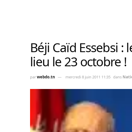
Béji Caïd Essebsi : 
lieu le 23 octobre !
par
webdo.tn
mercredi 8 juin 2011 11:35
dans
Nati