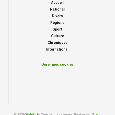
Accueil
National
Divers
Régions
Sport
Culture
Chroniques
International
Gérer mes cookies
© 2026
Webdo.tn
Tous droits réservés. Réalisé par
iTrend