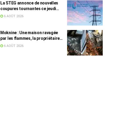
La STEG annonce de nouvelles
coupures tournantes ce jeudi
dans plusieurs régions
6 AOÛT 2026
Moknine : Une maison ravagée
par les flammes, la propriétaire
accuse la STEG et la SONEDE
6 AOÛT 2026