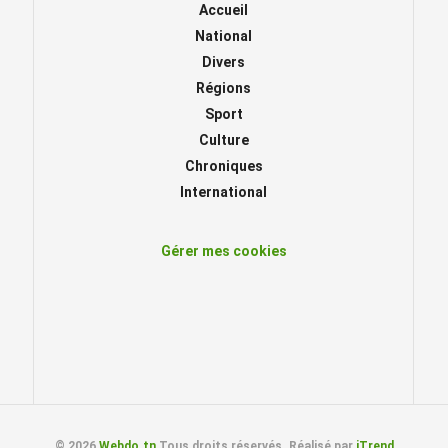
Accueil
National
Divers
Régions
Sport
Culture
Chroniques
International
Gérer mes cookies
© 2026
Webdo.tn
Tous droits réservés. Réalisé par
iTrend