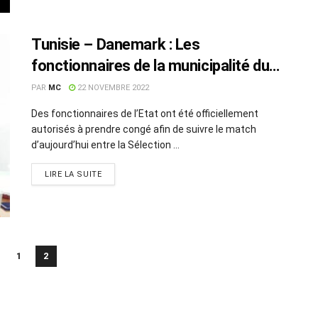
Tunisie – Danemark : Les
fonctionnaires de la municipalité du
Kram prennent congé
PAR
MC
22 NOVEMBRE 2022
Des fonctionnaires de l’Etat ont été officiellement
autorisés à prendre congé afin de suivre le match
d’aujourd’hui entre la Sélection ...
LIRE LA SUITE
1
2