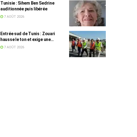
Tunisie : Sihem Ben Sedrine
auditionnée puis libérée
7 AOÛT 2026
Entrée sud de Tunis : Zouari
hausse le ton et exige une
accélération des travaux
7 AOÛT 2026