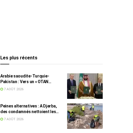
Les plus récents
Arabie saoudite-Turquie-
Pakistan : Vers un « OTAN
islamique » ?
7 AOÛT 2026
Peines alternatives : A Djerba,
des condamnés nettoient les
plages
7 AOÛT 2026