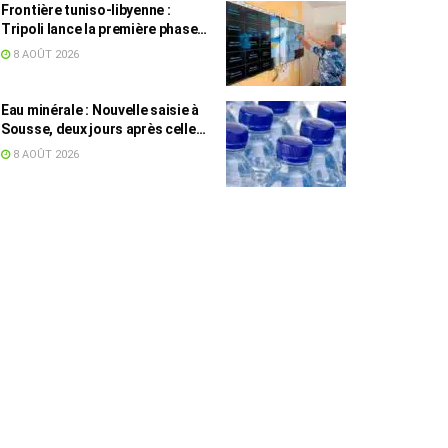
Frontière tuniso-libyenne :
Tripoli lance la première phase
d’un système de surveillance sur
8 AOÛT 2026
200 km
Eau minérale : Nouvelle saisie à
Sousse, deux jours après celle
des grossistes
8 AOÛT 2026