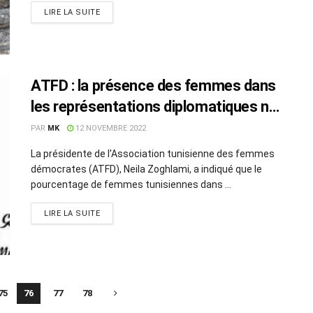
LIRE LA SUITE
ATFD : la présence des femmes dans
les représentations diplomatiques ne
dépasse pas 20% sous le règne de
PAR
MK
12 NOVEMBRE 2022
Kais Saied
La présidente de l'Association tunisienne des femmes
démocrates (ATFD), Neila Zoghlami, a indiqué que le
pourcentage de femmes tunisiennes dans ...
LIRE LA SUITE
75
76
77
78