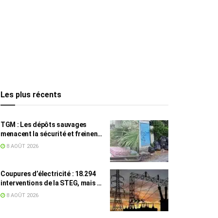
Les plus récents
TGM : Les dépôts sauvages
menacent la sécurité et freinent
les travaux
8 AOÛT 2026
Coupures d’électricité : 18.294
interventions de la STEG, mais la
colère ne retombe pas
8 AOÛT 2026