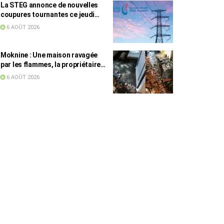
La STEG annonce de nouvelles
coupures tournantes ce jeudi
dans plusieurs régions
6 AOÛT 2026
Moknine : Une maison ravagée
par les flammes, la propriétaire
accuse la STEG et la SONEDE
6 AOÛT 2026