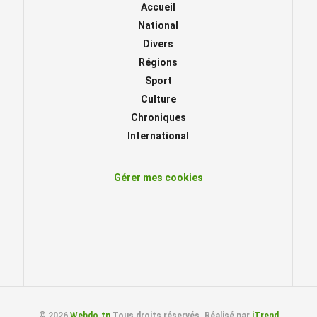
Accueil
National
Divers
Régions
Sport
Culture
Chroniques
International
Gérer mes cookies
© 2026
Webdo.tn
Tous droits réservés. Réalisé par
iTrend