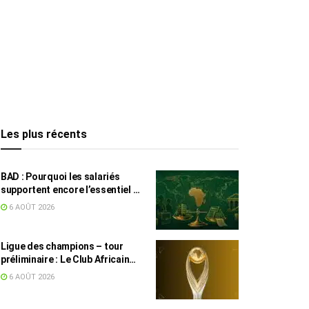
Les plus récents
BAD : Pourquoi les salariés
supportent encore l’essentiel de
l’effort fiscal en Tunisie
6 AOÛT 2026
Ligue des champions – tour
préliminaire : Le Club Africain
face au Djoliba AC
6 AOÛT 2026