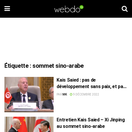
Étiquette :
sommet sino-arabe
Kais Saied : pas de
développement sans paix, et pas
de paix sans développement
PAR
MK
9 DÉCEMBRE 2022
équitable (vidéo)
Entretien Kais Saied – Xi Jinping
au sommet sino-arabe