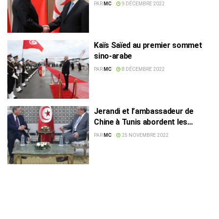
PAR
MC
9 DÉCEMBRE 2022
Kaïs Saïed au premier sommet
sino-arabe
PAR
MC
8 DÉCEMBRE 2022
Jerandi et l’ambassadeur de
Chine à Tunis abordent les
préparatifs du 1er Sommet sino-
PAR
MC
25 NOVEMBRE 2022
arabe