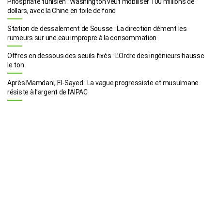
Phosphate tunisien : Washington veut mobiliser 100 millions de
dollars, avec la Chine en toile de fond
Station de dessalement de Sousse : La direction dément les
rumeurs sur une eau impropre à la consommation
Offres en dessous des seuils fixés : L’Ordre des ingénieurs hausse
le ton
Après Mamdani, El-Sayed : La vague progressiste et musulmane
résiste à l’argent de l’AIPAC