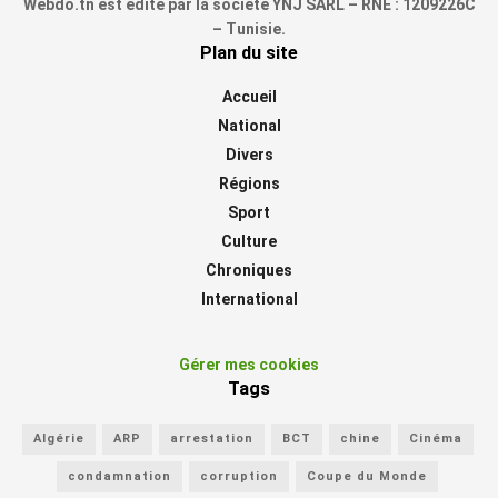
Webdo.tn est édité par la société YNJ SARL – RNE : 1209226C
– Tunisie.
Plan du site
Accueil
National
Divers
Régions
Sport
Culture
Chroniques
International
Gérer mes cookies
Tags
Algérie
ARP
arrestation
BCT
chine
Cinéma
condamnation
corruption
Coupe du Monde